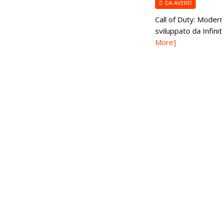
DA AVERE!
Call of Duty: Moder
sviluppato da Infin
More]