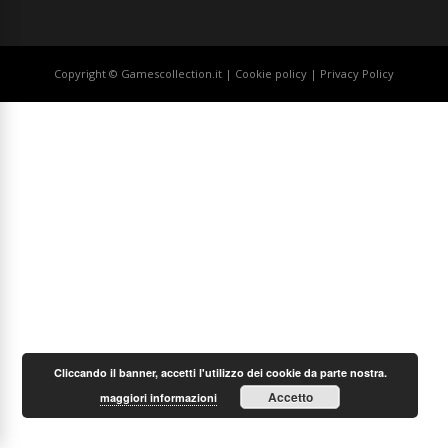
Copyright © Gamescollection.it |
Cookie policy
|
Privacy Policy
Cliccando il banner, accetti l'utilizzo dei cookie da parte nostra.
Accetto
maggiori informazioni