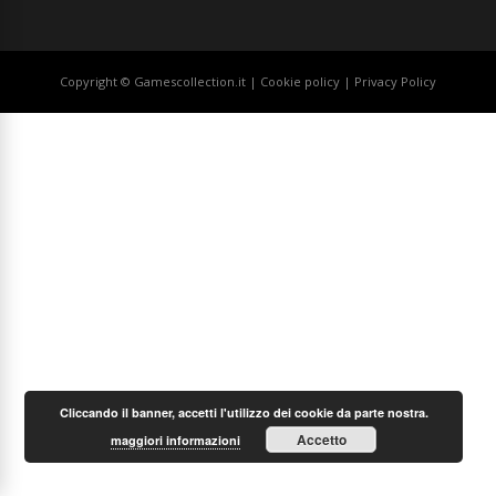
Copyright © Gamescollection.it |
Cookie policy
|
Privacy Policy
Cliccando il banner, accetti l'utilizzo dei cookie da parte nostra.
Accetto
maggiori informazioni