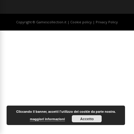
Copyright © Gamescollection.it |
Cookie policy
|
Privacy Policy
Cliccando il banner, accetti l'utilizzo dei cookie da parte nostra.
Accetto
maggiori informazioni