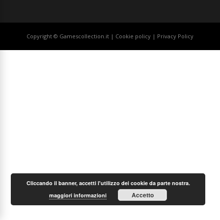
Copyright © Gamescollection.it |
Cookie policy
|
Privacy Policy
Cliccando il banner, accetti l'utilizzo dei cookie da parte nostra.
Accetto
maggiori informazioni