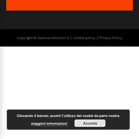
Copyright © Gamescollection.it |
Cookie policy
|
Privacy Policy
Cliccando il banner, accetti l'utilizzo dei cookie da parte nostra.
Accetto
maggiori informazioni