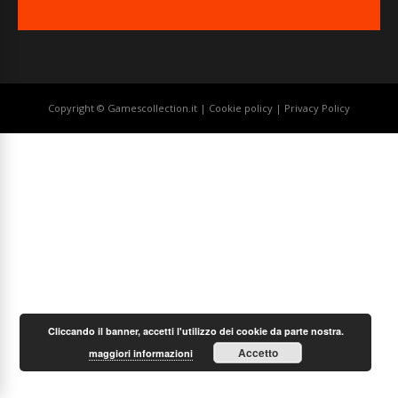
Copyright © Gamescollection.it |
Cookie policy
|
Privacy Policy
Cliccando il banner, accetti l'utilizzo dei cookie da parte nostra.
Accetto
maggiori informazioni