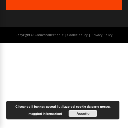
Copyright © Gamescollection.it |
Cookie policy
|
Privacy Policy
Cliccando il banner, accetti l'utilizzo dei cookie da parte nostra.
Accetto
maggiori informazioni