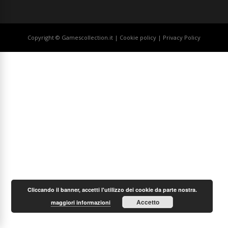
Copyright © Gamescollection.it |
Cookie policy
|
Privacy Policy
Cliccando il banner, accetti l'utilizzo dei cookie da parte nostra.
Accetto
maggiori informazioni