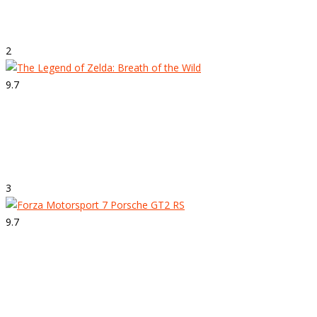
Forza Horizon 4
2
9.7
Strepitoso
The Legend of Zelda: Breath of the Wild
3
9.7
Strepitoso
Forza Motorsport 7