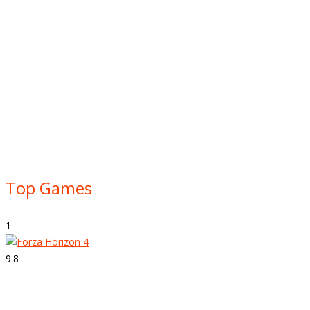
Top Games
1
9.8
Strepitoso