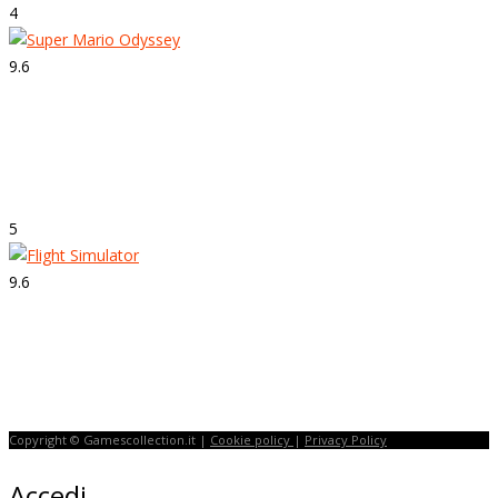
4
9.6
Strepitoso
Super Mario Odyssey
5
9.6
Strepitoso
Flight Simulator
Copyright © Gamescollection.it |
Cookie policy
|
Privacy Policy
Accedi