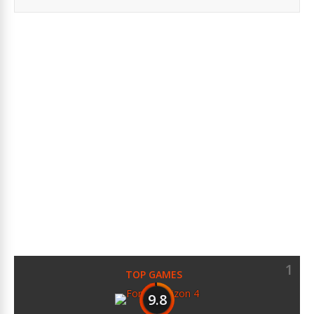
1
TOP GAMES
9.8