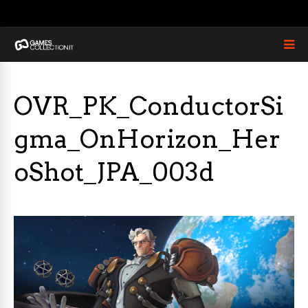
OVR_PK_ConductorSi
gma_OnHorizon_Her
oShot_JPA_003d