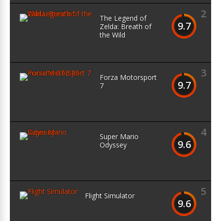
2
The Legend of
9.7
Zelda: Breath of
the Wild
3
Forza Motorsport
9.7
7
4
Super Mario
9.6
Odyssey
5
Flight Simulator
9.6