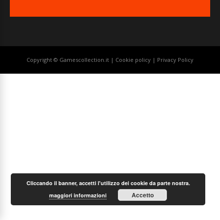
Copyright © Gamescollection.it |
Cookie policy
|
Privacy Policy
Cliccando il banner, accetti l'utilizzo dei cookie da parte nostra.
Accetto
maggiori informazioni