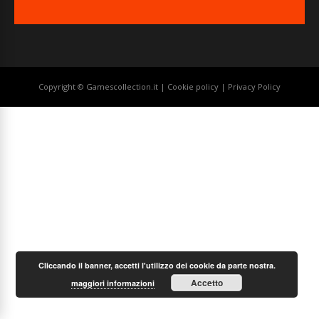
Copyright © Gamescollection.it |
Cookie policy
|
Privacy Policy
Cliccando il banner, accetti l'utilizzo dei cookie da parte nostra.
Accetto
maggiori informazioni