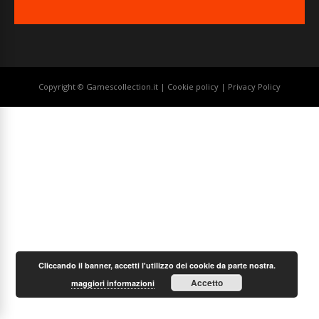
Copyright © Gamescollection.it |
Cookie policy
|
Privacy Policy
Cliccando il banner, accetti l'utilizzo dei cookie da parte nostra.
Accetto
maggiori informazioni