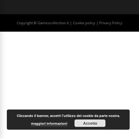
Copyright © Gamescollection.it |
Cookie policy
|
Privacy Policy
Cliccando il banner, accetti l'utilizzo dei cookie da parte nostra.
Accetto
maggiori informazioni