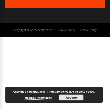
Copyright © Gamescollection.it |
Cookie policy
|
Privacy Policy
Cliccando il banner, accetti l'utilizzo dei cookie da parte nostra.
Accetto
maggiori informazioni