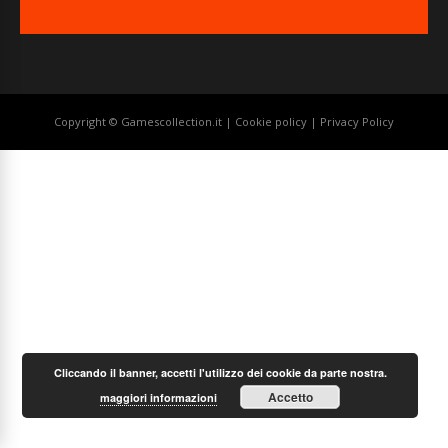
Copyright © Gamescollection.it |
Cookie policy
|
Privacy Policy
Cliccando il banner, accetti l'utilizzo dei cookie da parte nostra.
Accetto
maggiori informazioni