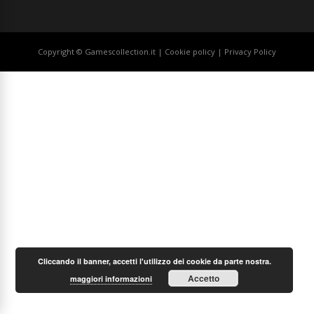
Copyright © Gamescollection.it |
Cookie policy
|
Privacy Policy
Cliccando il banner, accetti l'utilizzo dei cookie da parte nostra.
Accetto
maggiori informazioni