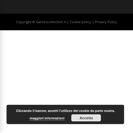
Copyright © Gamescollection.it |
Cookie policy
|
Privacy Policy
Cliccando il banner, accetti l'utilizzo dei cookie da parte nostra.
Accetto
maggiori informazioni