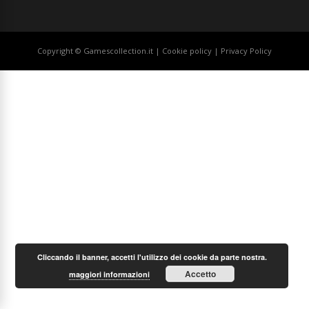
Copyright © Gamescollection.it |
Cookie policy
|
Privacy Policy
Cliccando il banner, accetti l'utilizzo dei cookie da parte nostra.
Accetto
maggiori informazioni