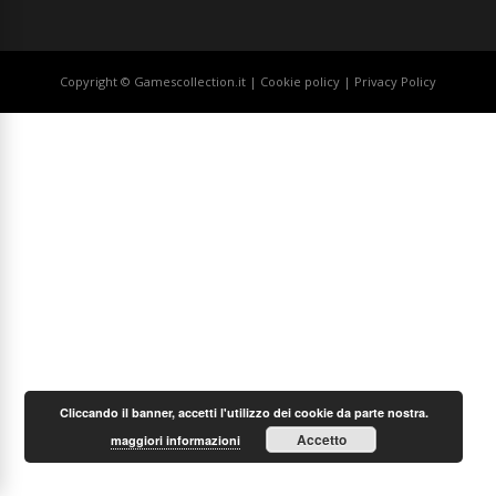
Copyright © Gamescollection.it |
Cookie policy
|
Privacy Policy
Cliccando il banner, accetti l'utilizzo dei cookie da parte nostra.
Accetto
maggiori informazioni