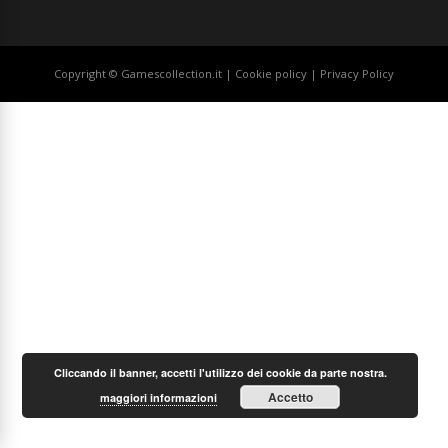
Copyright © Gamescollection.it |
Cookie policy
|
Privacy Policy
Cliccando il banner, accetti l'utilizzo dei cookie da parte nostra.
Accetto
maggiori informazioni