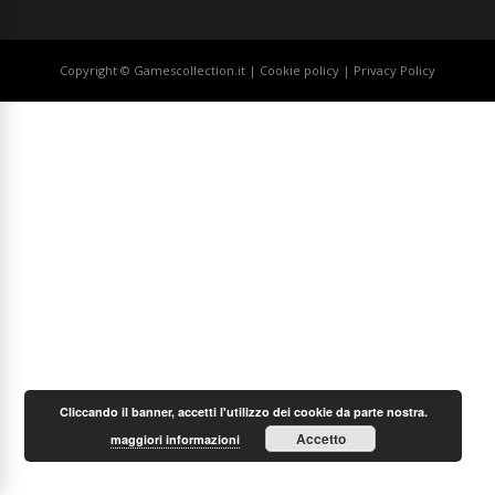
Copyright © Gamescollection.it |
Cookie policy
|
Privacy Policy
Cliccando il banner, accetti l'utilizzo dei cookie da parte nostra.
Accetto
maggiori informazioni