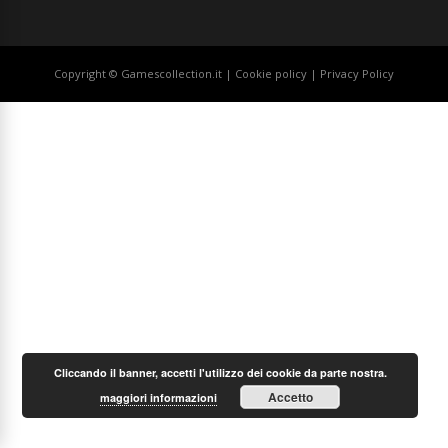
Copyright © Gamescollection.it |
Cookie policy
|
Privacy Policy
Cliccando il banner, accetti l'utilizzo dei cookie da parte nostra.
Accetto
maggiori informazioni