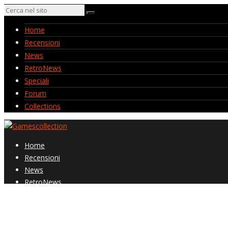
Home
Recensioni
News
RetroNews
Speciali
Forum
Collections
Home
Recensioni
News
RetroNews
Speciali
Forum
Collections