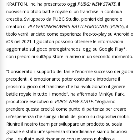
KRAFTON, Inc. ha presentato oggi
PUBG: NEW STATE
, il
nuovissimo titolo battle royale di un franchise in continua
crescita. Sviluppato da PUBG Studio, pionieri del genere e
creatori di
PLAYERUNKNOWN’S BATTLEGROUNDS
(
PUBG
), il
titolo verrà lanciato come esperienza free-to-play su Android e
iOS nel 2021. I giocatori possono ottenere le informazioni
aggiornate sul gioco preregistrandosi oggi su Google Play*,
con i preordini sull’App Store in arrivo in un secondo momento.
“Considerato il supporto dei fan e l’enorme successo dei giochi
precedenti, è emozionante poter costruire e introdurre il
prossimo gioco del franchise che ha rivoluzionato il genere
battle royale in tutto il mondo”, ha affermato MinKyu Park,
produttore esecutivo di
PUBG: NEW STATE
. “Vogliamo
prendere questa eredità come punto di partenza per creare
un’esperienza che spinga i limiti del gioco su dispositivi mobili.
Riunire il nostro team per sviluppare un prodotto su scala
globale è stata un’esperienza straordinaria e siamo fiduciosi
che il risultato avrà risonanza con un vasto pubblico al