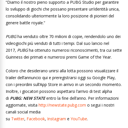
“Diamo il nostro pieno supporto a PUBG Studio per garantire
lo sviluppo di giochi che possano presentare un’identità unica,
consolidando ulteriormente la loro posizione di pionieri del
genere battle royale.”
PUBG
ha venduto oltre 70 milioni di copie, rendendolo uno dei
videogiochi più venduti di tutti i tempi. Dal suo lancio nel
2017,
PUBG
ha ottenuto numerosi riconoscimenti, tra cui sette
Guinness dei primati e numerosi premi Game of the Year.
Coloro che desiderano unirsi alla lotta possono visualizzare il
trailer dell’annuncio qui e preregistrarsi oggi su Google Play,
con i preordini sull’App Store in arrivo in un secondo momento.
Inoltre, i giocatori possono aspettarsi l’arrivo di test alpha
di
PUBG: NEW STATE
entro la fine dell’anno. Per informazioni
aggiornate, visita
http://newstate.pubg.com
o segui i nostri
canali social media
su
Twitter
,
Facebook
,
Instagram
e
YouTube
.