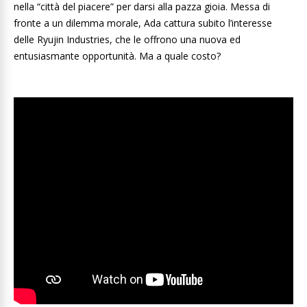
nella “città del piacere” per darsi alla pazza gioia. Messa di
fronte a un dilemma morale, Ada cattura subito l’interesse
delle Ryujin Industries, che le offrono una nuova ed
entusiasmante opportunità. Ma a quale costo?