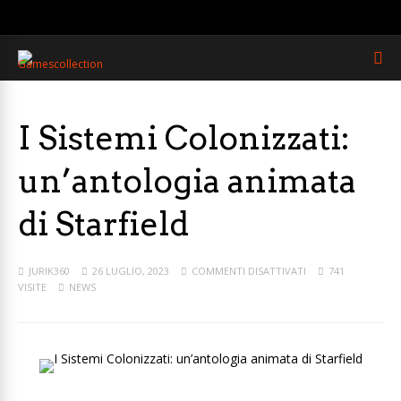
I Sistemi Colonizzati:
un’antologia animata
di Starfield
JURIK360
26 LUGLIO, 2023
COMMENTI DISATTIVATI
741
VISITE
NEWS