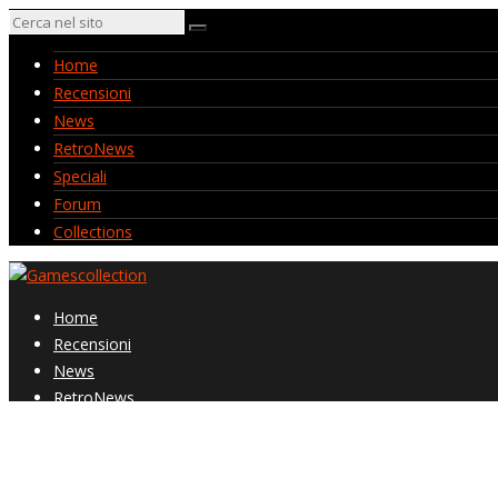
Home
Recensioni
News
RetroNews
Speciali
Forum
Collections
Home
Recensioni
News
RetroNews
Speciali
Forum
Collections