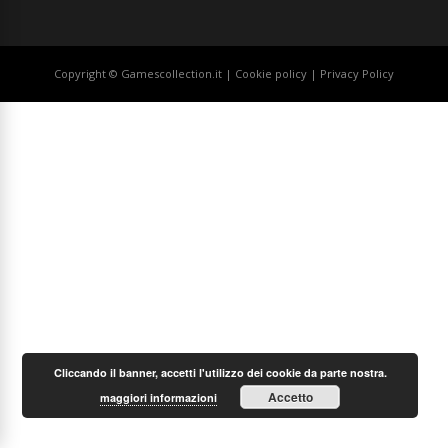
Copyright © Gamescollection.it |
Cookie policy
|
Privacy Policy
Cliccando il banner, accetti l'utilizzo dei cookie da parte nostra.
Accetto
maggiori informazioni