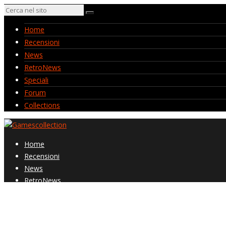
Home
Recensioni
News
RetroNews
Speciali
Forum
Collections
Home
Recensioni
News
RetroNews
Speciali
Forum
Collections