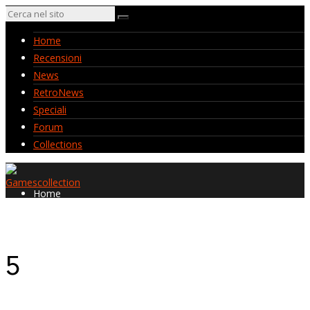
Home
Recensioni
News
RetroNews
Speciali
Forum
Collections
Home
Recensioni
News
RetroNews
5
Speciali
Forum
Collections