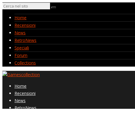
Home
Recensioni
News
RetroNews
Speciali
Forum
Collections
Home
Recensioni
News
RetroNews
Speciali
Forum
Collections