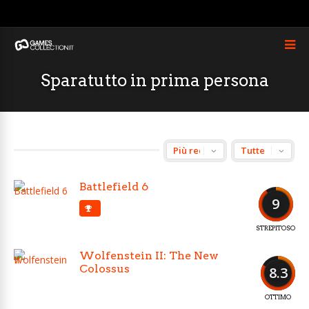
Sparatutto in prima persona
Battlefield 6
9
STREPITOSO
Wolfenstein II: The New
Colossus
8.3
OTTIMO