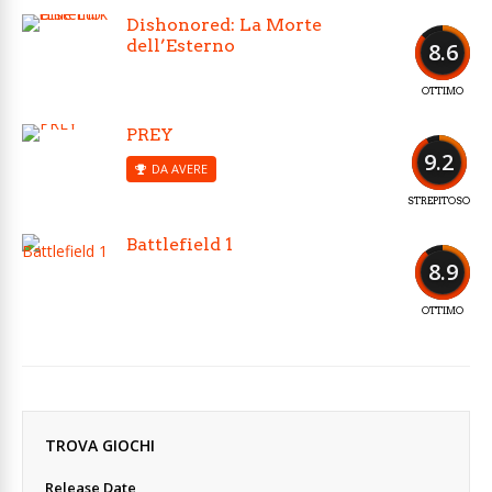
Dishonored: La Morte
dell’Esterno
8.6
OTTIMO
PREY
9.2
DA AVERE
STREPITOSO
Battlefield 1
8.9
OTTIMO
TROVA GIOCHI
Release Date