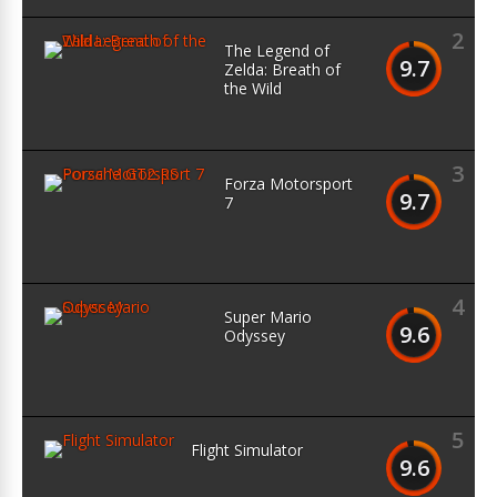
2
The Legend of
9.7
Zelda: Breath of
the Wild
3
Forza Motorsport
9.7
7
4
Super Mario
9.6
Odyssey
5
Flight Simulator
9.6