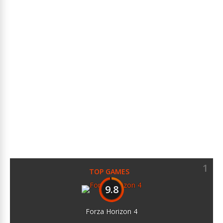
1
TOP GAMES
9.8
Forza Horizon 4