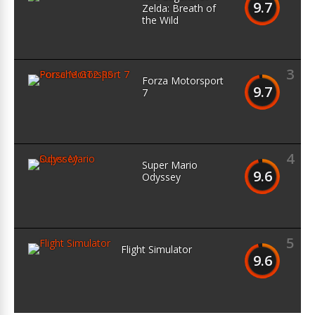
9.7
Zelda: Breath of
the Wild
3
Forza Motorsport
9.7
7
4
Super Mario
9.6
Odyssey
5
Flight Simulator
9.6