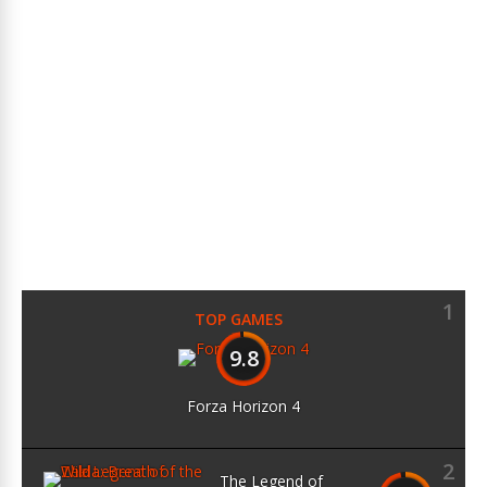
1
TOP GAMES
9.8
Forza Horizon 4
2
The Legend of