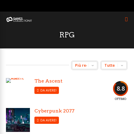
RPG
The Ascent
8.8
DA AVERE!
OTTIMO
Cyberpunk 2077
DA AVERE!