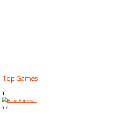
Top Games
1
9.8
Strepitoso