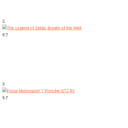
Forza Horizon 4
2
9.7
Strepitoso
The Legend of Zelda: Breath of the
Wild
3
9.7
Strepitoso
Forza Motorsport 7