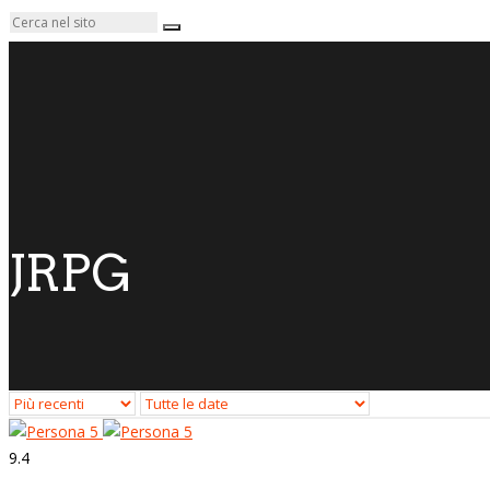
JRPG
9.4