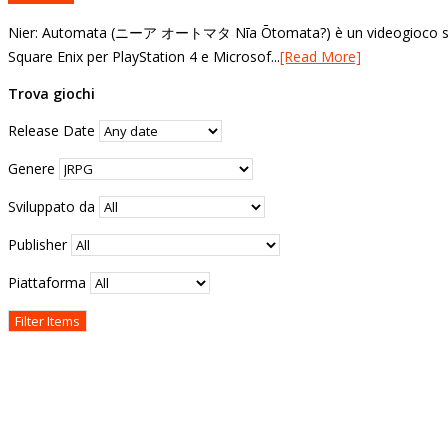
Nier: Automata (ニーア オートマタ Nīa Ōtomata?) è un videogioco svil
Square Enix per PlayStation 4 e Microsof...
[Read More]
Trova giochi
Release Date
Genere
Sviluppato da
Publisher
Piattaforma