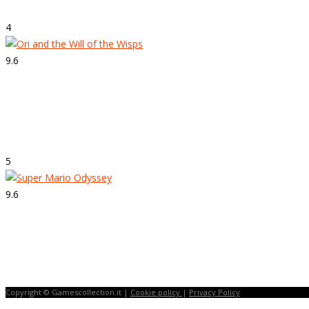
4
9.6
Strepitoso
Ori and the Will of the Wisps
5
9.6
Strepitoso
Super Mario Odyssey
Copyright © Gamescollection.it |
Cookie policy
|
Privacy Policy