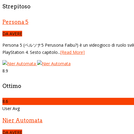
Strepitoso
Persona 5
DA AVERE
Persona 5 (ペルソナ5 Perusona Faibu?) è un videogioco di ruolo svilup
PlayStation 4. Sesto capitolo...
[Read More]
8.9
Ottimo
8.6
User Avg
Nier Automata
DA AVERE