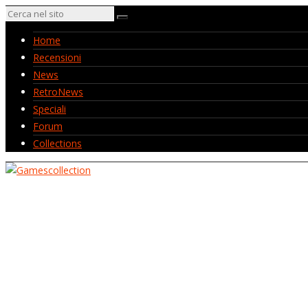
Home
Recensioni
News
RetroNews
Speciali
Forum
Collections
Home
Recensioni
News
RetroNews
Speciali
Forum
Collections