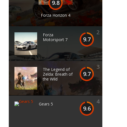
9.8
Forza Horizon 4
2
Forza
9.7
Motorsport 7
3
The Legend of
9.7
Zelda: Breath of
the Wild
4
Gears 5
9.6