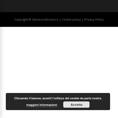
Copyright © Gamescollection.it |
Cookie policy
|
Privacy Policy
Cliccando il banner, accetti l'utilizzo dei cookie da parte nostra.
Accetto
maggiori informazioni