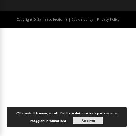
Copyright © Gamescollection.it |
Cookie policy
|
Privacy Policy
Cliccando il banner, accetti l'utilizzo dei cookie da parte nostra.
Accetto
maggiori informazioni