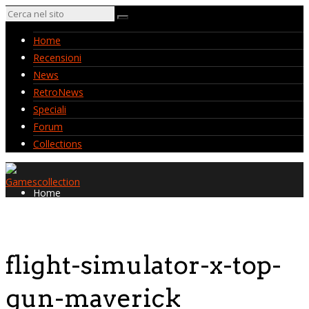
Home
Recensioni
News
RetroNews
Speciali
Forum
Collections
Home
Recensioni
News
RetroNews
flight-simulator-x-top-
Speciali
Forum
gun-maverick
Collections