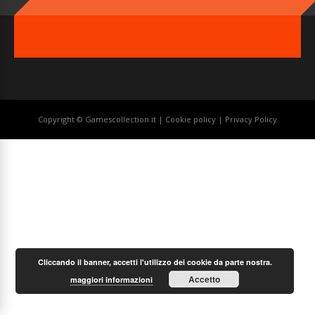
Copyright © Gamescollection.it |
Cookie policy
|
Privacy Policy
Cliccando il banner, accetti l'utilizzo dei cookie da parte nostra.
Accetto
maggiori informazioni