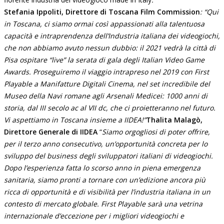
Stefania Ippoliti, Direttore di Toscana Film Commission
: “Qui
in Toscana, ci siamo ormai così appassionati alla talentuosa
capacità e intraprendenza dell’Industria italiana dei videogiochi,
che non abbiamo avuto nessun dubbio: il 2021 vedrà la città di
Pisa ospitare “live” la serata di gala degli Italian Video Game
Awards. Proseguiremo il viaggio intrapreso nel 2019 con First
Playable a Manifatture Digitali Cinema, nel set incredibile del
Museo della Navi romane agli Arsenali Medicei: 1000 anni di
storia, dal III secolo ac al VII dc, che ci proietteranno nel futuro.
Vi aspettiamo in Toscana insieme a IIDEA!”
Thalita Malagò,
Direttore Generale di IIDEA
“
Siamo orgogliosi di poter offrire,
per il terzo anno consecutivo, un’opportunità concreta per lo
sviluppo del business degli sviluppatori italiani di videogiochi.
Dopo l’esperienza fatta lo scorso anno in piena emergenza
sanitaria, siamo pronti a tornare con un’edizione ancora più
ricca di opportunità e di visibilità per l’industria italiana in un
contesto di mercato globale. First Playable sarà una vetrina
internazionale d’eccezione per i migliori videogiochi e