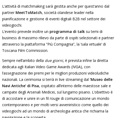
L’attività di matchmaking sarà gestita anche per quest’anno dal
partner
MeetToMatch
, società olandese leader nella
pianificazione e gestione di eventi digitali B2B nel settore dei
videogiochi.
L’evento prevede inoltre un
programma di talk
su temi di
business di massimo rilievo da parte di ospiti selezionati e partner
attraverso la piattaforma “Più Compagnia”, la ‘sala virtuale’ di
Toscana Film Commission.
Sempre nell’ambito della
due giorni
, è prevista infine la diretta
dedicata agli Italian Video Game Awards (IVGA), con
l’assegnazione dei premi per le migliori produzioni videoludiche
nazionali. La cerimonia si terrà in live streaming dal
‘Museo delle
Navi Antiche’ di Pisa
, ospitato all’interno delle maestose sale e
campate degli Arsenali Medicei, sul lungarno pisano. L’obiettivo è
di accostare e unire in un fil rouge di comunicazione un mondo
contemporaneo e per molti versi avveniristico come quello dei
videogiochi ad un mondo di archeologia antica che richiama la
navigazione e la scoperta.