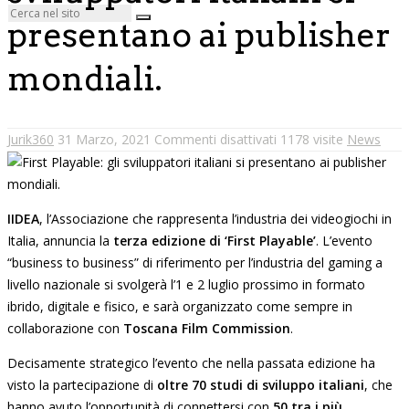
presentano ai publisher
mondiali.
Jurik360
31 Marzo, 2021
Commenti disattivati
1178 visite
News
IIDEA
, l’Associazione che rappresenta l’industria dei videogiochi in
Italia, annuncia la
terza edizione di ‘First Playable’
. L’evento
“business to business” di riferimento per l’industria del gaming a
livello nazionale si svolgerà l’1 e 2 luglio prossimo in formato
ibrido, digitale e fisico, e sarà organizzato come sempre in
collaborazione con
Toscana Film Commission
.
Decisamente strategico l’evento che nella passata edizione ha
visto la partecipazione di
oltre 70 studi di sviluppo italiani
, che
hanno avuto l’opportunità di connettersi con
50 tra i più