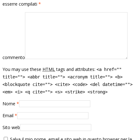
esserre compilati
*
commento
You may use these
HTML
tags and attributes:
<a href=""
title=""> <abbr title=""> <acronym title=""> <b>
<blockquote cite=""> <cite> <code> <del datetime="">
<em> <i> <q cite=""> <s> <strike> <strong>
Nome
*
Email
*
Sito web
Salva il mio nome, email e sito web in questo browser per la