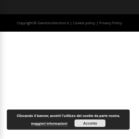
Copyright © Gamescollection.it |
Cookie policy
|
Privacy Policy
Cliccando il banner, accetti l'utilizzo dei cookie da parte nostra.
Accetto
maggiori informazioni