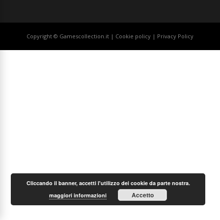
Copyright © Gamescollection.it |
Cookie policy
|
Privacy Policy
Cliccando il banner, accetti l'utilizzo dei cookie da parte nostra.
Accetto
maggiori informazioni