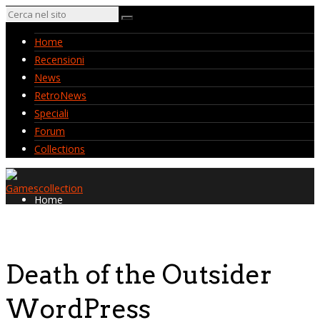
Home
Recensioni
News
RetroNews
Speciali
Forum
Collections
Home
Recensioni
News
RetroNews
Death of the Outsider
Speciali
Forum
WordPress
Collections