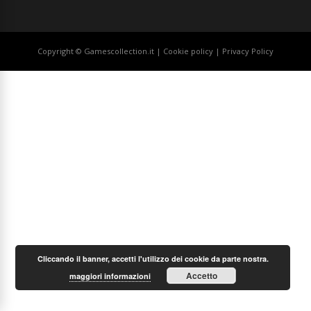
Copyright © Gamescollection.it |
Cookie policy
|
Privacy Policy
Cliccando il banner, accetti l'utilizzo dei cookie da parte nostra.
Accetto
maggiori informazioni