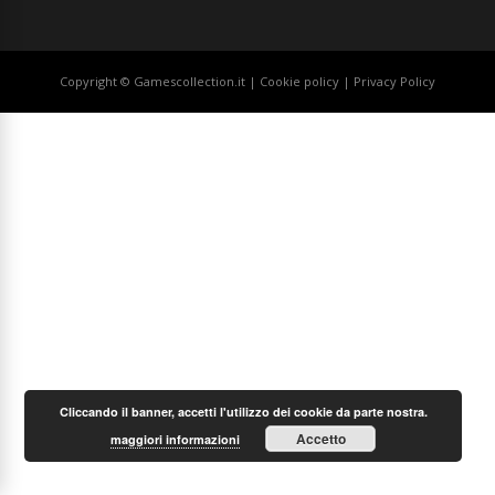
Copyright © Gamescollection.it |
Cookie policy
|
Privacy Policy
Cliccando il banner, accetti l'utilizzo dei cookie da parte nostra.
Accetto
maggiori informazioni