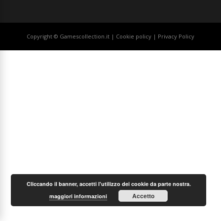
Copyright © Gamescollection.it |
Cookie policy
|
Privacy Policy
Cliccando il banner, accetti l'utilizzo dei cookie da parte nostra.
Accetto
maggiori informazioni